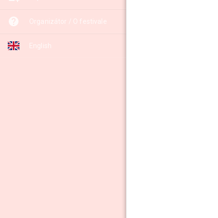
Organizátor / O festivale
English