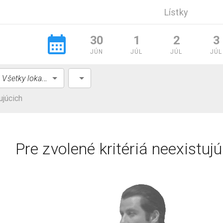
Lístky
30
1
2
3
JÚN
JÚL
JÚL
JÚL
Všetky lokality
ujúcich
Pre zvolené kritériá neexistuj