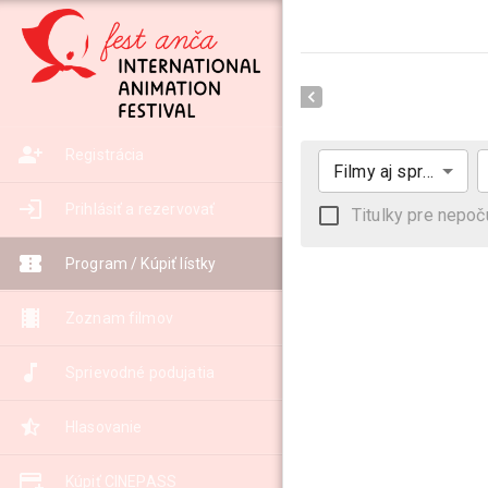
Registrácia
Filmy aj sprievodný program
Prihlásiť a rezervovať
Titulky pre nepoč
Program / Kúpiť lístky
Zoznam filmov
Sprievodné podujatia
Hlasovanie
Kúpiť CINEPASS