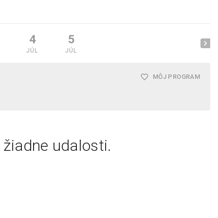
4
5
JÚL
JÚL
MÔJ PROGRAM
ú žiadne udalosti.