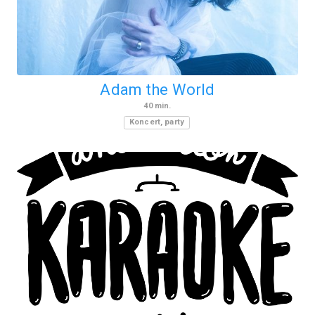
Adam the World
40
min.
Koncert, party