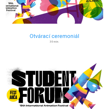
Otvárací ceremoniál
30
min.