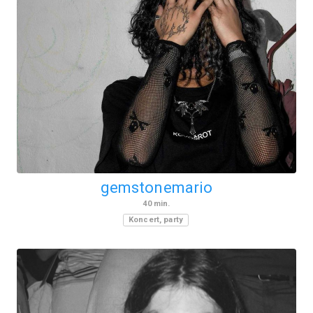
gemstonemario
40
min.
Koncert, party