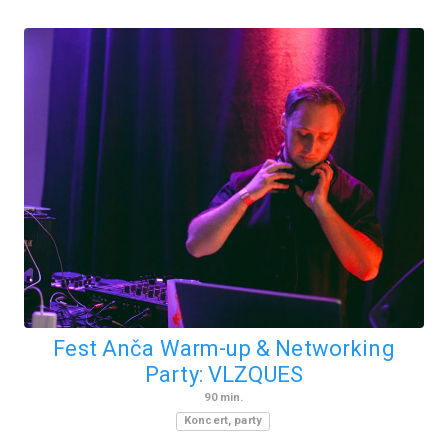
Fest Anča Warm-up & Networking
Party: VLZQUES
90
min.
Koncert, party