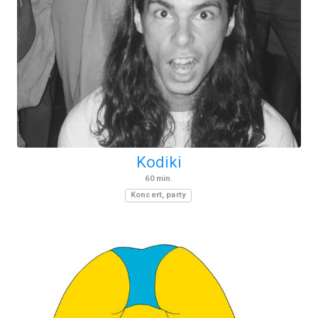
Kodiki
60
min.
Koncert, party