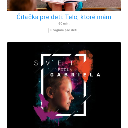
Čítačka pre deti: Telo, ktoré mám
60
min.
Program pre deti