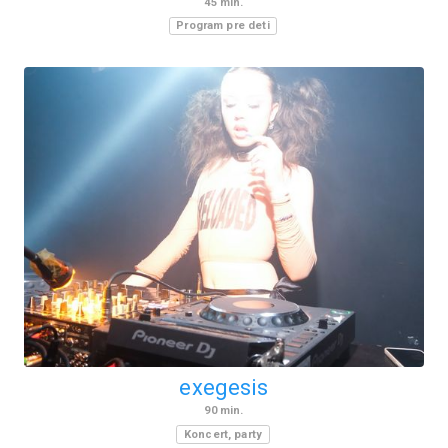
45
min.
Program pre deti
exegesis
90
min.
Koncert, party